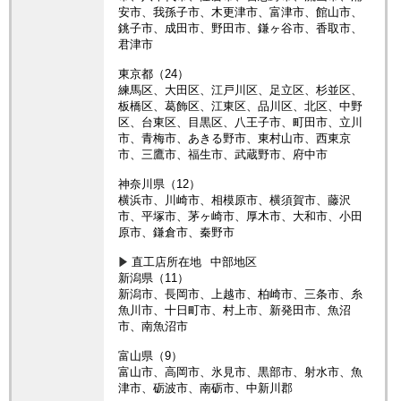
安市、我孫子市、木更津市、富津市、館山市、
銚子市、成田市、野田市、鎌ヶ谷市、香取市、
君津市
東京都（24）
練馬区、大田区、江戸川区、足立区、杉並区、
板橋区、葛飾区、江東区、品川区、北区、中野
区、台東区、目黒区、八王子市、町田市、立川
市、青梅市、あきる野市、東村山市、西東京
市、三鷹市、福生市、武蔵野市、府中市
神奈川県（12）
横浜市、川崎市、相模原市、横須賀市、藤沢
市、平塚市、茅ヶ崎市、厚木市、大和市、小田
原市、鎌倉市、秦野市
直工店所在地
中部地区
新潟県（11）
新潟市、長岡市、上越市、柏崎市、三条市、糸
魚川市、十日町市、村上市、新発田市、魚沼
市、南魚沼市
富山県（9）
富山市、高岡市、氷見市、黒部市、射水市、魚
津市、砺波市、南砺市、中新川郡