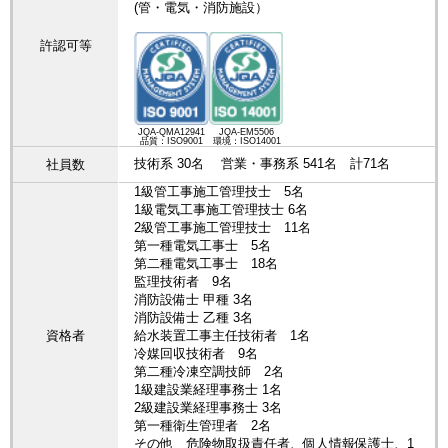
(管・電気・消防施設）
許認可等
JQA-QMA12941
JQA-EM5506
品質：ISO9001
環境：ISO14001
技術系 30名 営業・事務系 541名 計71名
社員数
1級管工事施工管理技士 5名
1級電気工事施工管理技士 6名
2級管工事施工管理技士 11名
第一種電気工事士 5名
第二種電気工事士 18名
監理技術者 9名
消防設備士 甲種 3名
消防設備士 乙種 3名
資格者
給水装置工事主任技術者 1名
冷媒回収技術者 9名
第二種冷凍空調技師 2名
1級建設業経理事務士 1名
2級建設業経理事務士 3名
第一種衛生管理者 2名
その他 危険物取扱責任者、個人情報保護士、1