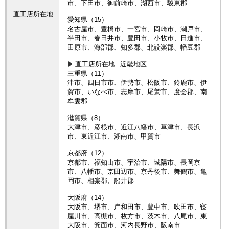
市、下田市、御前崎市、湖西市、駿東郡
直工店所在地
愛知県（15）
名古屋市、豊橋市、一宮市、岡崎市、瀬戸市、
半田市、春日井市、豊田市、小牧市、日進市、
田原市、海部郡、知多郡、北設楽郡、幡豆郡
直工店所在地
近畿地区
三重県（11）
津市、四日市市、伊勢市、松阪市、鈴鹿市、伊
賀市、いなべ市、志摩市、尾鷲市、度会郡、南
牟婁郡
滋賀県（8）
大津市、彦根市、近江八幡市、草津市、長浜
市、東近江市、湖南市、甲賀市
京都府（12）
京都市、福知山市、宇治市、城陽市、長岡京
市、八幡市、京田辺市、京丹後市、舞鶴市、亀
岡市、相楽郡、船井郡
大阪府（14）
大阪市、堺市、岸和田市、豊中市、吹田市、寝
屋川市、高槻市、枚方市、茨木市、八尾市、東
大阪市、箕面市、河内長野市、阪南市