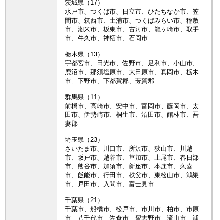
茨城県（17）
水戸市、つくば市、日立市、ひたちなか市、笠
間市、筑西市、土浦市、つくばみらい市、稲敷
市、潮来市、坂東市、古河市、龍ヶ崎市、取手
市、牛久市、神栖市、石岡市
栃木県（13）
宇都宮市、日光市、佐野市、足利市、小山市、
鹿沼市、那須塩原市、大田原市、真岡市、栃木
市、下野市、下都賀郡、芳賀郡
群馬県（11）
前橋市、高崎市、安中市、富岡市、藤岡市、太
田市、伊勢崎市、桐生市、沼田市、館林市、吾
妻郡
埼玉県（23）
さいたま市、川口市、所沢市、狭山市、川越
市、坂戸市、越谷市、草加市、上尾市、春日部
市、熊谷市、加須市、新座市、本庄市、久喜
市、飯能市、行田市、秩父市、東松山市、鴻巣
市、戸田市、入間市、富士見市
千葉県（21）
千葉市、船橋市、松戸市、市川市、柏市、市原
市、八千代市、佐倉市、習志野市、流山市、浦