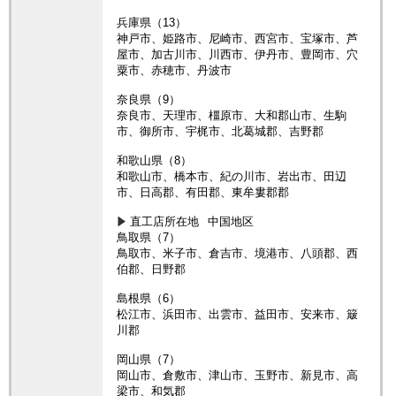
兵庫県（13）
神戸市、姫路市、尼崎市、西宮市、宝塚市、芦
屋市、加古川市、川西市、伊丹市、豊岡市、穴
粟市、赤穂市、丹波市
奈良県（9）
奈良市、天理市、橿原市、大和郡山市、生駒
市、御所市、宇梶市、北葛城郡、吉野郡
和歌山県（8）
和歌山市、橋本市、紀の川市、岩出市、田辺
市、日高郡、有田郡、東牟婁郡郡
直工店所在地
中国地区
鳥取県（7）
鳥取市、米子市、倉吉市、境港市、八頭郡、西
伯郡、日野郡
島根県（6）
松江市、浜田市、出雲市、益田市、安来市、簸
川郡
岡山県（7）
岡山市、倉敷市、津山市、玉野市、新見市、高
梁市、和気郡