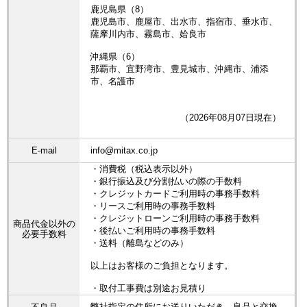
鹿児島県（8）
鹿児島市、鹿屋市、出水市、指宿市、垂水市、
薩摩川内市、霧島市、姶良市
沖縄県（6）
那覇市、宜野湾市、豊見城市、沖縄市、浦添
市、名護市
（2026年08月07日現在）
E-mail
info@mitax.co.jp
・消費税（税込表示以外）
・銀行振込及び分割払いの際の手数料
・クレジットカードご利用時の事務手数料
・リースご利用時の事務手数料
・クレジットローンご利用時の事務手数料
商品代金以外の
・後払いご利用時の事務手数料
必要手数料
・送料（離島などのみ）
以上はお客様のご負担となります。
・取付工事費は別途お見積り
弊社指定の住所にお送りいただき、良品と交換