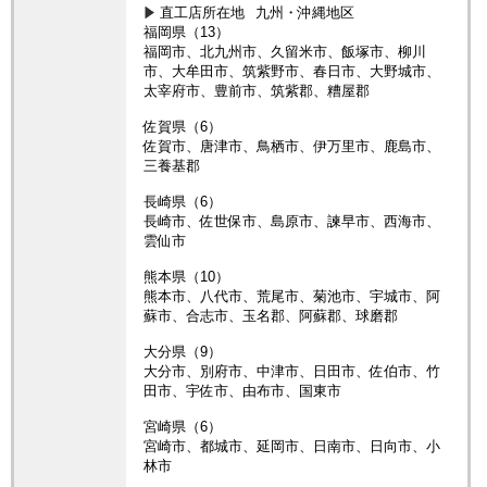
直工店所在地
九州・沖縄地区
福岡県（13）
福岡市、北九州市、久留米市、飯塚市、柳川
市、大牟田市、筑紫野市、春日市、大野城市、
太宰府市、豊前市、筑紫郡、糟屋郡
佐賀県（6）
佐賀市、唐津市、鳥栖市、伊万里市、鹿島市、
三養基郡
長崎県（6）
長崎市、佐世保市、島原市、諫早市、西海市、
雲仙市
熊本県（10）
熊本市、八代市、荒尾市、菊池市、宇城市、阿
蘇市、合志市、玉名郡、阿蘇郡、球磨郡
大分県（9）
大分市、別府市、中津市、日田市、佐伯市、竹
田市、宇佐市、由布市、国東市
宮崎県（6）
宮崎市、都城市、延岡市、日南市、日向市、小
林市