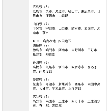
広島県（8）
広島市、呉市、尾道市、福山市、東広島市、廿
日市市、庄原市、山県郡
山口県（7）
下関市、宇部市、山口市、防府市、岩国市、周
南市、萩市
直工店所在地
四国地区
徳島県（7）
徳島市、鳴門市、阿南市、吉野川市、三好市、
板野郡、那賀郡
香川県（6）
高松市、丸亀市、坂出市、観音寺市、さぬき
市、仲多度郡
愛媛県（8）
松山市、今治市、新居浜市、西条市、四国中央
市、大洲市、宇和島市、上浮穴郡
高知県（7）
高知市、南国市、土佐市、四万十市、土佐清水
市、吾川郡、高岡郡