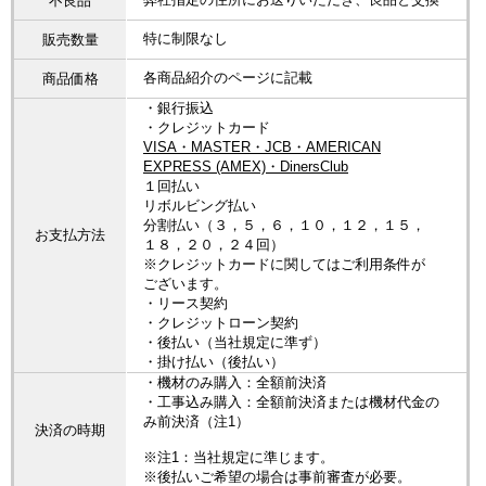
不良品
特に制限なし
販売数量
各商品紹介のページに記載
商品価格
・銀行振込
・クレジットカード
VISA・MASTER・JCB・AMERICAN
EXPRESS (AMEX)・DinersClub
１回払い
リボルビング払い
分割払い（３，５，６，１０，１２，１５，
お支払方法
１８，２０，２４回）
※クレジットカードに関してはご利用条件が
ございます。
・リース契約
・クレジットローン契約
・後払い（当社規定に準ず）
・掛け払い（後払い）
・機材のみ購入：全額前決済
・工事込み購入：全額前決済または機材代金の
み前決済（注1）
決済の時期
※注1：当社規定に準じます。
※後払いご希望の場合は事前審査が必要。