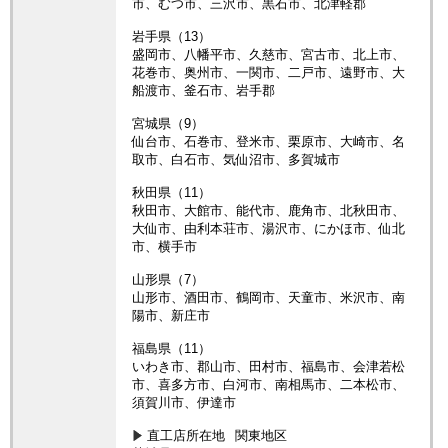
市、むつ市、三沢市、黒石市、北津軽郡
岩手県（13）
盛岡市、八幡平市、久慈市、宮古市、北上市、
花巻市、奥州市、一関市、二戸市、遠野市、大
船渡市、釜石市、岩手郡
宮城県（9）
仙台市、石巻市、登米市、栗原市、大崎市、名
取市、白石市、気仙沼市、多賀城市
秋田県（11）
秋田市、大館市、能代市、鹿角市、北秋田市、
大仙市、由利本荘市、湯沢市、にかほ市、仙北
市、横手市
山形県（7）
山形市、酒田市、鶴岡市、天童市、米沢市、南
陽市、新庄市
福島県（11）
いわき市、郡山市、田村市、福島市、会津若松
市、喜多方市、白河市、南相馬市、二本松市、
須賀川市、伊達市
直工店所在地
関東地区