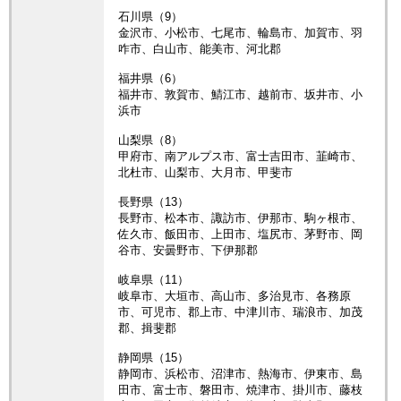
石川県（9）
金沢市、小松市、七尾市、輪島市、加賀市、羽
咋市、白山市、能美市、河北郡
福井県（6）
福井市、敦賀市、鯖江市、越前市、坂井市、小
浜市
山梨県（8）
甲府市、南アルプス市、富士吉田市、韮崎市、
北杜市、山梨市、大月市、甲斐市
長野県（13）
長野市、松本市、諏訪市、伊那市、駒ヶ根市、
佐久市、飯田市、上田市、塩尻市、茅野市、岡
谷市、安曇野市、下伊那郡
岐阜県（11）
岐阜市、大垣市、高山市、多治見市、各務原
市、可児市、郡上市、中津川市、瑞浪市、加茂
郡、揖斐郡
静岡県（15）
静岡市、浜松市、沼津市、熱海市、伊東市、島
田市、富士市、磐田市、焼津市、掛川市、藤枝