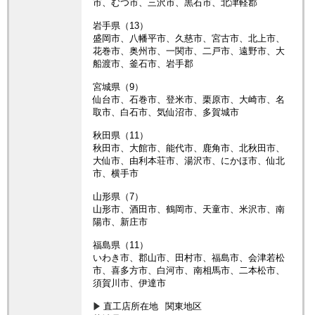
市、むつ市、三沢市、黒石市、北津軽郡
岩手県（13）
盛岡市、八幡平市、久慈市、宮古市、北上市、
花巻市、奥州市、一関市、二戸市、遠野市、大
船渡市、釜石市、岩手郡
宮城県（9）
仙台市、石巻市、登米市、栗原市、大崎市、名
取市、白石市、気仙沼市、多賀城市
秋田県（11）
秋田市、大館市、能代市、鹿角市、北秋田市、
大仙市、由利本荘市、湯沢市、にかほ市、仙北
市、横手市
山形県（7）
山形市、酒田市、鶴岡市、天童市、米沢市、南
陽市、新庄市
福島県（11）
いわき市、郡山市、田村市、福島市、会津若松
市、喜多方市、白河市、南相馬市、二本松市、
須賀川市、伊達市
直工店所在地
関東地区