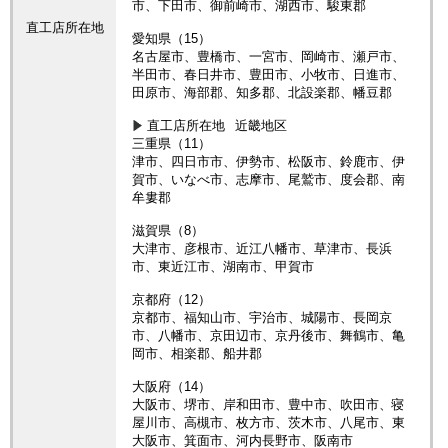
市、下田市、御前崎市、湖西市、駿東郡
直工店所在地
愛知県（15）
名古屋市、豊橋市、一宮市、岡崎市、瀬戸市、
半田市、春日井市、豊田市、小牧市、日進市、
田原市、海部郡、知多郡、北設楽郡、幡豆郡
直工店所在地
近畿地区
三重県（11）
津市、四日市市、伊勢市、松阪市、鈴鹿市、伊
賀市、いなべ市、志摩市、尾鷲市、度会郡、南
牟婁郡
滋賀県（8）
大津市、彦根市、近江八幡市、草津市、長浜
市、東近江市、湖南市、甲賀市
京都府（12）
京都市、福知山市、宇治市、城陽市、長岡京
市、八幡市、京田辺市、京丹後市、舞鶴市、亀
岡市、相楽郡、船井郡
大阪府（14）
大阪市、堺市、岸和田市、豊中市、吹田市、寝
屋川市、高槻市、枚方市、茨木市、八尾市、東
大阪市、箕面市、河内長野市、阪南市