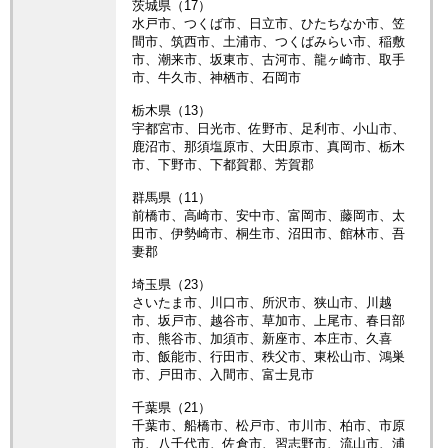
茨城県（17）
水戸市、つくば市、日立市、ひたちなか市、笠
間市、筑西市、土浦市、つくばみらい市、稲敷
市、潮来市、坂東市、古河市、龍ヶ崎市、取手
市、牛久市、神栖市、石岡市
栃木県（13）
宇都宮市、日光市、佐野市、足利市、小山市、
鹿沼市、那須塩原市、大田原市、真岡市、栃木
市、下野市、下都賀郡、芳賀郡
群馬県（11）
前橋市、高崎市、安中市、富岡市、藤岡市、太
田市、伊勢崎市、桐生市、沼田市、館林市、吾
妻郡
埼玉県（23）
さいたま市、川口市、所沢市、狭山市、川越
市、坂戸市、越谷市、草加市、上尾市、春日部
市、熊谷市、加須市、新座市、本庄市、久喜
市、飯能市、行田市、秩父市、東松山市、鴻巣
市、戸田市、入間市、富士見市
千葉県（21）
千葉市、船橋市、松戸市、市川市、柏市、市原
市、八千代市、佐倉市、習志野市、流山市、浦