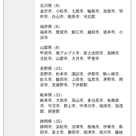
石川県（9）
金沢市、小松市、七尾市、輪島市、加賀市、羽
咋市、白山市、能美市、河北郡
福井県（6）
福井市、敦賀市、鯖江市、越前市、坂井市、小
浜市
山梨県（8）
甲府市、南アルプス市、富士吉田市、韮崎市、
北杜市、山梨市、大月市、甲斐市
長野県（13）
長野市、松本市、諏訪市、伊那市、駒ヶ根市、
佐久市、飯田市、上田市、塩尻市、茅野市、岡
谷市、安曇野市、下伊那郡
岐阜県（11）
岐阜市、大垣市、高山市、多治見市、各務原
市、可児市、郡上市、中津川市、瑞浪市、加茂
郡、揖斐郡
静岡県（15）
静岡市、浜松市、沼津市、熱海市、伊東市、島
田市、富士市、磐田市、焼津市、掛川市、藤枝