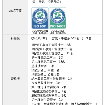
(管・電気・消防施設）
許認可等
JQA-QMA12941
JQA-EM5506
品質：ISO9001
環境：ISO14001
技術系 30名 営業・事務系 541名 計71名
社員数
1級管工事施工管理技士 5名
1級電気工事施工管理技士 6名
2級管工事施工管理技士 11名
第一種電気工事士 5名
第二種電気工事士 18名
監理技術者 9名
消防設備士 甲種 3名
消防設備士 乙種 3名
資格者
給水装置工事主任技術者 1名
冷媒回収技術者 9名
第二種冷凍空調技師 2名
1級建設業経理事務士 1名
2級建設業経理事務士 3名
第一種衛生管理者 2名
その他 危険物取扱責任者、個人情報保護士、1