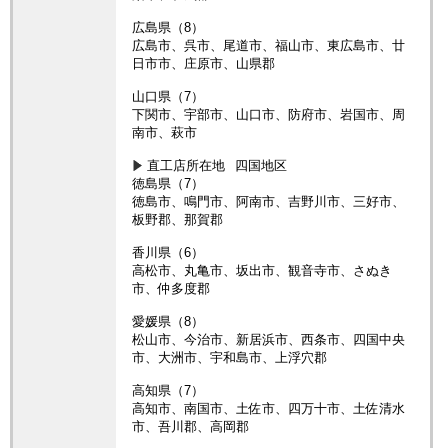
広島県（8）
広島市、呉市、尾道市、福山市、東広島市、廿
日市市、庄原市、山県郡
山口県（7）
下関市、宇部市、山口市、防府市、岩国市、周
南市、萩市
直工店所在地
四国地区
徳島県（7）
徳島市、鳴門市、阿南市、吉野川市、三好市、
板野郡、那賀郡
香川県（6）
高松市、丸亀市、坂出市、観音寺市、さぬき
市、仲多度郡
愛媛県（8）
松山市、今治市、新居浜市、西条市、四国中央
市、大洲市、宇和島市、上浮穴郡
高知県（7）
高知市、南国市、土佐市、四万十市、土佐清水
市、吾川郡、高岡郡