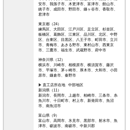
安市、我孫子市、木更津市、富津市、館山市、
銚子市、成田市、野田市、鎌ヶ谷市、香取市、
君津市
東京都（24）
練馬区、大田区、江戸川区、足立区、杉並区、
板橋区、葛飾区、江東区、品川区、北区、中野
区、台東区、目黒区、八王子市、町田市、立川
市、青梅市、あきる野市、東村山市、西東京
市、三鷹市、福生市、武蔵野市、府中市
神奈川県（12）
横浜市、川崎市、相模原市、横須賀市、藤沢
市、平塚市、茅ヶ崎市、厚木市、大和市、小田
原市、鎌倉市、秦野市
直工店所在地
中部地区
新潟県（11）
新潟市、長岡市、上越市、柏崎市、三条市、糸
魚川市、十日町市、村上市、新発田市、魚沼
市、南魚沼市
富山県（9）
富山市、高岡市、氷見市、黒部市、射水市、魚
津市、砺波市、南砺市、中新川郡