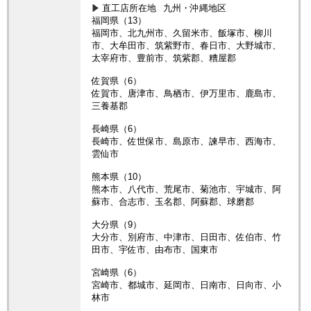
直工店所在地
九州・沖縄地区
福岡県（13）
福岡市、北九州市、久留米市、飯塚市、柳川
市、大牟田市、筑紫野市、春日市、大野城市、
太宰府市、豊前市、筑紫郡、糟屋郡
佐賀県（6）
佐賀市、唐津市、鳥栖市、伊万里市、鹿島市、
三養基郡
長崎県（6）
長崎市、佐世保市、島原市、諫早市、西海市、
雲仙市
熊本県（10）
熊本市、八代市、荒尾市、菊池市、宇城市、阿
蘇市、合志市、玉名郡、阿蘇郡、球磨郡
大分県（9）
大分市、別府市、中津市、日田市、佐伯市、竹
田市、宇佐市、由布市、国東市
宮崎県（6）
宮崎市、都城市、延岡市、日南市、日向市、小
林市