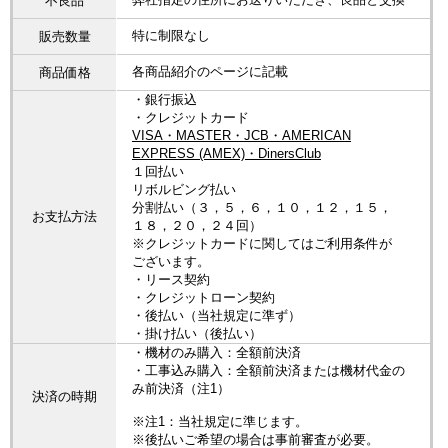
不良品
特に制限なし
販売数量
各商品紹介のページに記載
商品価格
・銀行振込
・クレジットカード
VISA・MASTER・JCB・AMERICAN
EXPRESS (AMEX)・DinersClub
１回払い
リボルビング払い
分割払い（３，５，６，１０，１２，１５，
お支払方法
１８，２０，２４回）
※クレジットカードに関してはご利用条件が
ございます。
・リース契約
・クレジットローン契約
・後払い（当社規定に準ず）
・掛け払い（後払い）
・機材のみ購入：全額前決済
・工事込み購入：全額前決済または機材代金の
み前決済（注1）
決済の時期
※注1：当社規定に準じます。
※後払いご希望の場合は事前審査が必要。