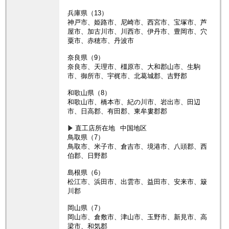
兵庫県（13）
神戸市、姫路市、尼崎市、西宮市、宝塚市、芦
屋市、加古川市、川西市、伊丹市、豊岡市、穴
粟市、赤穂市、丹波市
奈良県（9）
奈良市、天理市、橿原市、大和郡山市、生駒
市、御所市、宇梶市、北葛城郡、吉野郡
和歌山県（8）
和歌山市、橋本市、紀の川市、岩出市、田辺
市、日高郡、有田郡、東牟婁郡郡
直工店所在地
中国地区
鳥取県（7）
鳥取市、米子市、倉吉市、境港市、八頭郡、西
伯郡、日野郡
島根県（6）
松江市、浜田市、出雲市、益田市、安来市、簸
川郡
岡山県（7）
岡山市、倉敷市、津山市、玉野市、新見市、高
梁市、和気郡