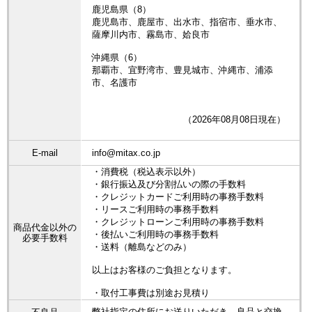
鹿児島県（8）
鹿児島市、鹿屋市、出水市、指宿市、垂水市、
薩摩川内市、霧島市、姶良市
沖縄県（6）
那覇市、宜野湾市、豊見城市、沖縄市、浦添
市、名護市
（2026年08月08日現在）
E-mail
info@mitax.co.jp
・消費税（税込表示以外）
・銀行振込及び分割払いの際の手数料
・クレジットカードご利用時の事務手数料
・リースご利用時の事務手数料
・クレジットローンご利用時の事務手数料
商品代金以外の
・後払いご利用時の事務手数料
必要手数料
・送料（離島などのみ）
以上はお客様のご負担となります。
・取付工事費は別途お見積り
弊社指定の住所にお送りいただき、良品と交換