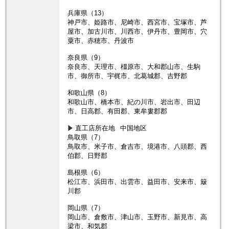
兵庫県（13）
神戸市、姫路市、尼崎市、西宮市、宝塚市、芦
屋市、加古川市、川西市、伊丹市、豊岡市、穴
粟市、赤穂市、丹波市
奈良県（9）
奈良市、天理市、橿原市、大和郡山市、生駒
市、御所市、宇梶市、北葛城郡、吉野郡
和歌山県（8）
和歌山市、橋本市、紀の川市、岩出市、田辺
市、日高郡、有田郡、東牟婁郡郡
直工店所在地
中国地区
鳥取県（7）
鳥取市、米子市、倉吉市、境港市、八頭郡、西
伯郡、日野郡
島根県（6）
松江市、浜田市、出雲市、益田市、安来市、簸
川郡
岡山県（7）
岡山市、倉敷市、津山市、玉野市、新見市、高
梁市、和気郡