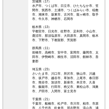
茨城県（17）
水戸市、つくば市、日立市、ひたちなか市、笠
間市、筑西市、土浦市、つくばみらい市、稲敷
市、潮来市、坂東市、古河市、龍ヶ崎市、取手
市、牛久市、神栖市、石岡市
栃木県（13）
宇都宮市、日光市、佐野市、足利市、小山市、
鹿沼市、那須塩原市、大田原市、真岡市、栃木
市、下野市、下都賀郡、芳賀郡
群馬県（11）
前橋市、高崎市、安中市、富岡市、藤岡市、太
田市、伊勢崎市、桐生市、沼田市、館林市、吾
妻郡
埼玉県（23）
さいたま市、川口市、所沢市、狭山市、川越
市、坂戸市、越谷市、草加市、上尾市、春日部
市、熊谷市、加須市、新座市、本庄市、久喜
市、飯能市、行田市、秩父市、東松山市、鴻巣
市、戸田市、入間市、富士見市
千葉県（21）
千葉市、船橋市、松戸市、市川市、柏市、市原
市、八千代市、佐倉市、習志野市、流山市、浦