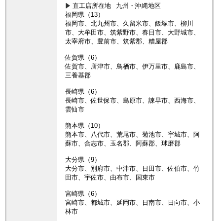
直工店所在地
九州・沖縄地区
福岡県（13）
福岡市、北九州市、久留米市、飯塚市、柳川
市、大牟田市、筑紫野市、春日市、大野城市、
太宰府市、豊前市、筑紫郡、糟屋郡
佐賀県（6）
佐賀市、唐津市、鳥栖市、伊万里市、鹿島市、
三養基郡
長崎県（6）
長崎市、佐世保市、島原市、諫早市、西海市、
雲仙市
熊本県（10）
熊本市、八代市、荒尾市、菊池市、宇城市、阿
蘇市、合志市、玉名郡、阿蘇郡、球磨郡
大分県（9）
大分市、別府市、中津市、日田市、佐伯市、竹
田市、宇佐市、由布市、国東市
宮崎県（6）
宮崎市、都城市、延岡市、日南市、日向市、小
林市