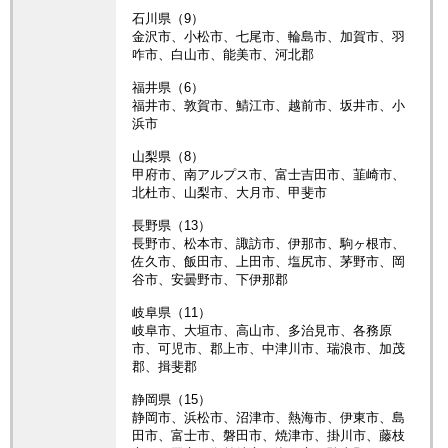
石川県（9）
金沢市、小松市、七尾市、輪島市、加賀市、羽
咋市、白山市、能美市、河北郡
福井県（6）
福井市、敦賀市、鯖江市、越前市、坂井市、小
浜市
山梨県（8）
甲府市、南アルプス市、富士吉田市、韮崎市、
北杜市、山梨市、大月市、甲斐市
長野県（13）
長野市、松本市、諏訪市、伊那市、駒ヶ根市、
佐久市、飯田市、上田市、塩尻市、茅野市、岡
谷市、安曇野市、下伊那郡
岐阜県（11）
岐阜市、大垣市、高山市、多治見市、各務原
市、可児市、郡上市、中津川市、瑞浪市、加茂
郡、揖斐郡
静岡県（15）
静岡市、浜松市、沼津市、熱海市、伊東市、島
田市、富士市、磐田市、焼津市、掛川市、藤枝