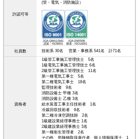
(管・電気・消防施設）
許認可等
JQA-QMA12941
JQA-EM5506
品質：ISO9001
環境：ISO14001
技術系 30名 営業・事務系 541名 計71名
社員数
1級管工事施工管理技士 5名
1級電気工事施工管理技士 6名
2級管工事施工管理技士 11名
第一種電気工事士 5名
第二種電気工事士 18名
監理技術者 9名
消防設備士 甲種 3名
消防設備士 乙種 3名
資格者
給水装置工事主任技術者 1名
冷媒回収技術者 9名
第二種冷凍空調技師 2名
1級建設業経理事務士 1名
2級建設業経理事務士 3名
第一種衛生管理者 2名
その他 危険物取扱責任者、個人情報保護士、1