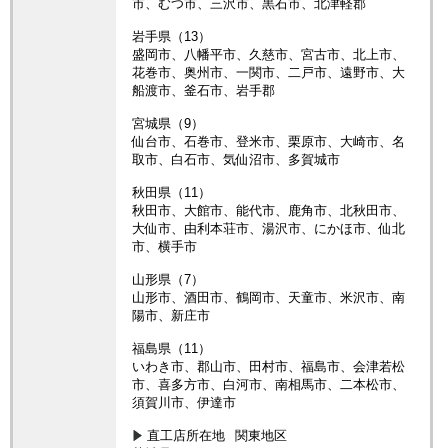
市、むつ市、三沢市、黒石市、北津軽郡
岩手県（13）
盛岡市、八幡平市、久慈市、宮古市、北上市、
花巻市、奥州市、一関市、二戸市、遠野市、大
船渡市、釜石市、岩手郡
宮城県（9）
仙台市、石巻市、登米市、栗原市、大崎市、名
取市、白石市、気仙沼市、多賀城市
秋田県（11）
秋田市、大館市、能代市、鹿角市、北秋田市、
大仙市、由利本荘市、湯沢市、にかほ市、仙北
市、横手市
山形県（7）
山形市、酒田市、鶴岡市、天童市、米沢市、南
陽市、新庄市
福島県（11）
いわき市、郡山市、田村市、福島市、会津若松
市、喜多方市、白河市、南相馬市、二本松市、
須賀川市、伊達市
直工店所在地
関東地区