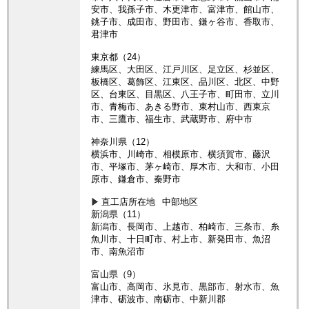
安市、我孫子市、木更津市、富津市、館山市、
銚子市、成田市、野田市、鎌ヶ谷市、香取市、
君津市
東京都（24）
練馬区、大田区、江戸川区、足立区、杉並区、
板橋区、葛飾区、江東区、品川区、北区、中野
区、台東区、目黒区、八王子市、町田市、立川
市、青梅市、あきる野市、東村山市、西東京
市、三鷹市、福生市、武蔵野市、府中市
神奈川県（12）
横浜市、川崎市、相模原市、横須賀市、藤沢
市、平塚市、茅ヶ崎市、厚木市、大和市、小田
原市、鎌倉市、秦野市
直工店所在地
中部地区
新潟県（11）
新潟市、長岡市、上越市、柏崎市、三条市、糸
魚川市、十日町市、村上市、新発田市、魚沼
市、南魚沼市
富山県（9）
富山市、高岡市、氷見市、黒部市、射水市、魚
津市、砺波市、南砺市、中新川郡