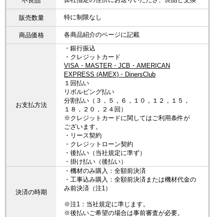
不良品
特に制限なし
販売数量
各商品紹介のページに記載
商品価格
・銀行振込
・クレジットカード
VISA・MASTER・JCB・AMERICAN
EXPRESS (AMEX)・DinersClub
１回払い
リボルビング払い
分割払い（３，５，６，１０，１２，１５，
お支払方法
１８，２０，２４回）
※クレジットカードに関してはご利用条件が
ございます。
・リース契約
・クレジットローン契約
・後払い（当社規定に準ず）
・掛け払い（後払い）
・機材のみ購入：全額前決済
・工事込み購入：全額前決済または機材代金の
み前決済（注1）
決済の時期
※注1：当社規定に準じます。
※後払いご希望の場合は事前審査が必要。