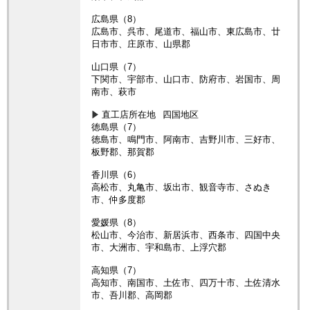
広島県（8）
広島市、呉市、尾道市、福山市、東広島市、廿
日市市、庄原市、山県郡
山口県（7）
下関市、宇部市、山口市、防府市、岩国市、周
南市、萩市
直工店所在地
四国地区
徳島県（7）
徳島市、鳴門市、阿南市、吉野川市、三好市、
板野郡、那賀郡
香川県（6）
高松市、丸亀市、坂出市、観音寺市、さぬき
市、仲多度郡
愛媛県（8）
松山市、今治市、新居浜市、西条市、四国中央
市、大洲市、宇和島市、上浮穴郡
高知県（7）
高知市、南国市、土佐市、四万十市、土佐清水
市、吾川郡、高岡郡