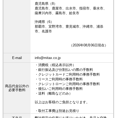
鹿児島県（8）
鹿児島市、鹿屋市、出水市、指宿市、垂水市、
薩摩川内市、霧島市、姶良市
沖縄県（6）
那覇市、宜野湾市、豊見城市、沖縄市、浦添
市、名護市
（2026年08月06日現在）
E-mail
info@mitax.co.jp
・消費税（税込表示以外）
・銀行振込及び分割払いの際の手数料
・クレジットカードご利用時の事務手数料
・リースご利用時の事務手数料
・クレジットローンご利用時の事務手数料
商品代金以外の
・後払いご利用時の事務手数料
必要手数料
・送料（離島などのみ）
以上はお客様のご負担となります。
・取付工事費は別途お見積り
弊社指定の住所にお送りいただき、良品と交換