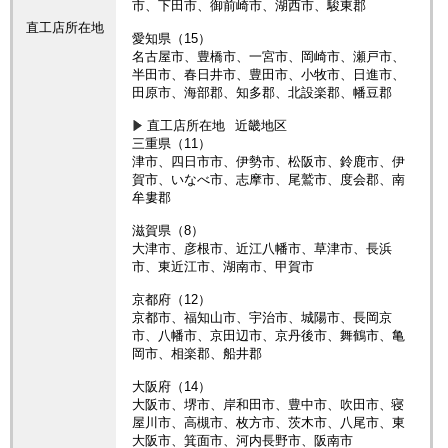
市、下田市、御前崎市、湖西市、駿東郡
直工店所在地
愛知県（15）
名古屋市、豊橋市、一宮市、岡崎市、瀬戸市、
半田市、春日井市、豊田市、小牧市、日進市、
田原市、海部郡、知多郡、北設楽郡、幡豆郡
直工店所在地
近畿地区
三重県（11）
津市、四日市市、伊勢市、松阪市、鈴鹿市、伊
賀市、いなべ市、志摩市、尾鷲市、度会郡、南
牟婁郡
滋賀県（8）
大津市、彦根市、近江八幡市、草津市、長浜
市、東近江市、湖南市、甲賀市
京都府（12）
京都市、福知山市、宇治市、城陽市、長岡京
市、八幡市、京田辺市、京丹後市、舞鶴市、亀
岡市、相楽郡、船井郡
大阪府（14）
大阪市、堺市、岸和田市、豊中市、吹田市、寝
屋川市、高槻市、枚方市、茨木市、八尾市、東
大阪市、箕面市、河内長野市、阪南市