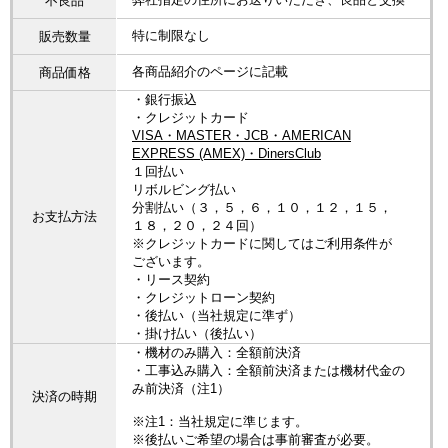
不良品
特に制限なし
販売数量
各商品紹介のページに記載
商品価格
・銀行振込
・クレジットカード
VISA・MASTER・JCB・AMERICAN
EXPRESS (AMEX)・DinersClub
１回払い
リボルビング払い
分割払い（３，５，６，１０，１２，１５，
お支払方法
１８，２０，２４回）
※クレジットカードに関してはご利用条件が
ございます。
・リース契約
・クレジットローン契約
・後払い（当社規定に準ず）
・掛け払い（後払い）
・機材のみ購入：全額前決済
・工事込み購入：全額前決済または機材代金の
み前決済（注1）
決済の時期
※注1：当社規定に準じます。
※後払いご希望の場合は事前審査が必要。