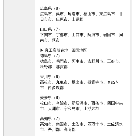
広島県（8）
広島市、呉市、尾道市、福山市、東広島市、廿
日市市、庄原市、山県郡
山口県（7）
下関市、宇部市、山口市、防府市、岩国市、周
南市、萩市
直工店所在地
四国地区
徳島県（7）
徳島市、鳴門市、阿南市、吉野川市、三好市、
板野郡、那賀郡
香川県（6）
高松市、丸亀市、坂出市、観音寺市、さぬき
市、仲多度郡
愛媛県（8）
松山市、今治市、新居浜市、西条市、四国中央
市、大洲市、宇和島市、上浮穴郡
高知県（7）
高知市、南国市、土佐市、四万十市、土佐清水
市、吾川郡、高岡郡