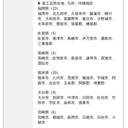
直工店所在地
九州・沖縄地区
福岡県（13）
福岡市、北九州市、久留米市、飯塚市、柳川
市、大牟田市、筑紫野市、春日市、大野城市、
太宰府市、豊前市、筑紫郡、糟屋郡
佐賀県（6）
佐賀市、唐津市、鳥栖市、伊万里市、鹿島市、
三養基郡
長崎県（6）
長崎市、佐世保市、島原市、諫早市、西海市、
雲仙市
熊本県（10）
熊本市、八代市、荒尾市、菊池市、宇城市、阿
蘇市、合志市、玉名郡、阿蘇郡、球磨郡
大分県（9）
大分市、別府市、中津市、日田市、佐伯市、竹
田市、宇佐市、由布市、国東市
宮崎県（6）
宮崎市、都城市、延岡市、日南市、日向市、小
林市