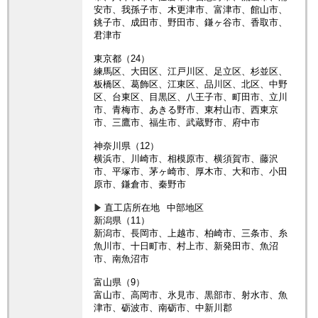
安市、我孫子市、木更津市、富津市、館山市、
銚子市、成田市、野田市、鎌ヶ谷市、香取市、
君津市
東京都（24）
練馬区、大田区、江戸川区、足立区、杉並区、
板橋区、葛飾区、江東区、品川区、北区、中野
区、台東区、目黒区、八王子市、町田市、立川
市、青梅市、あきる野市、東村山市、西東京
市、三鷹市、福生市、武蔵野市、府中市
神奈川県（12）
横浜市、川崎市、相模原市、横須賀市、藤沢
市、平塚市、茅ヶ崎市、厚木市、大和市、小田
原市、鎌倉市、秦野市
直工店所在地
中部地区
新潟県（11）
新潟市、長岡市、上越市、柏崎市、三条市、糸
魚川市、十日町市、村上市、新発田市、魚沼
市、南魚沼市
富山県（9）
富山市、高岡市、氷見市、黒部市、射水市、魚
津市、砺波市、南砺市、中新川郡