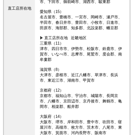
市、下田市、御前崎市、湖西市、駿東郡
直工店所在地
愛知県（15）
名古屋市、豊橋市、一宮市、岡崎市、瀬戸市、
半田市、春日井市、豊田市、小牧市、日進市、
田原市、海部郡、知多郡、北設楽郡、幡豆郡
直工店所在地
近畿地区
三重県（11）
津市、四日市市、伊勢市、松阪市、鈴鹿市、伊
賀市、いなべ市、志摩市、尾鷲市、度会郡、南
牟婁郡
滋賀県（8）
大津市、彦根市、近江八幡市、草津市、長浜
市、東近江市、湖南市、甲賀市
京都府（12）
京都市、福知山市、宇治市、城陽市、長岡京
市、八幡市、京田辺市、京丹後市、舞鶴市、亀
岡市、相楽郡、船井郡
大阪府（14）
大阪市、堺市、岸和田市、豊中市、吹田市、寝
屋川市、高槻市、枚方市、茨木市、八尾市、東
大阪市、箕面市、河内長野市、阪南市