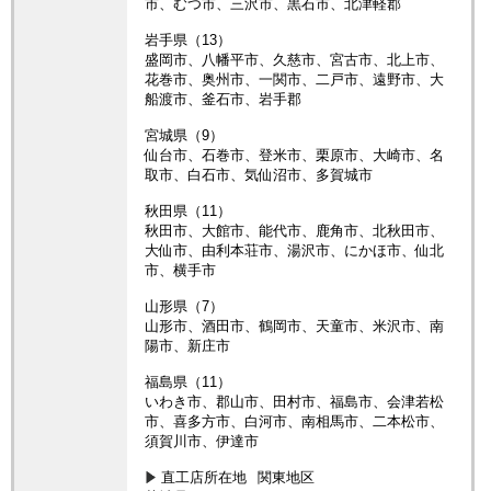
市、むつ市、三沢市、黒石市、北津軽郡
岩手県（13）
盛岡市、八幡平市、久慈市、宮古市、北上市、
花巻市、奥州市、一関市、二戸市、遠野市、大
船渡市、釜石市、岩手郡
宮城県（9）
仙台市、石巻市、登米市、栗原市、大崎市、名
取市、白石市、気仙沼市、多賀城市
秋田県（11）
秋田市、大館市、能代市、鹿角市、北秋田市、
大仙市、由利本荘市、湯沢市、にかほ市、仙北
市、横手市
山形県（7）
山形市、酒田市、鶴岡市、天童市、米沢市、南
陽市、新庄市
福島県（11）
いわき市、郡山市、田村市、福島市、会津若松
市、喜多方市、白河市、南相馬市、二本松市、
須賀川市、伊達市
直工店所在地
関東地区