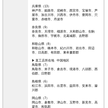
兵庫県（13）
神戸市、姫路市、尼崎市、西宮市、宝塚市、芦
屋市、加古川市、川西市、伊丹市、豊岡市、穴
粟市、赤穂市、丹波市
奈良県（9）
奈良市、天理市、橿原市、大和郡山市、生駒
市、御所市、宇梶市、北葛城郡、吉野郡
和歌山県（8）
和歌山市、橋本市、紀の川市、岩出市、田辺
市、日高郡、有田郡、東牟婁郡郡
直工店所在地
中国地区
鳥取県（7）
鳥取市、米子市、倉吉市、境港市、八頭郡、西
伯郡、日野郡
島根県（6）
松江市、浜田市、出雲市、益田市、安来市、簸
川郡
岡山県（7）
岡山市、倉敷市、津山市、玉野市、新見市、高
梁市、和気郡