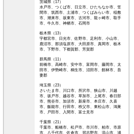
茨城県（17）
水戸市、つくば市、日立市、ひたちなか市、笠
間市、筑西市、土浦市、つくばみらい市、稲敷
市、潮来市、坂東市、古河市、龍ヶ崎市、取手
市、牛久市、神栖市、石岡市
栃木県（13）
宇都宮市、日光市、佐野市、足利市、小山市、
鹿沼市、那須塩原市、大田原市、真岡市、栃木
市、下野市、下都賀郡、芳賀郡
群馬県（11）
前橋市、高崎市、安中市、富岡市、藤岡市、太
田市、伊勢崎市、桐生市、沼田市、館林市、吾
妻郡
埼玉県（23）
さいたま市、川口市、所沢市、狭山市、川越
市、坂戸市、越谷市、草加市、上尾市、春日部
市、熊谷市、加須市、新座市、本庄市、久喜
市、飯能市、行田市、秩父市、東松山市、鴻巣
市、戸田市、入間市、富士見市
千葉県（21）
千葉市、船橋市、松戸市、市川市、柏市、市原
市、八千代市、佐倉市、習志野市、流山市、浦