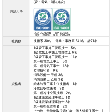
(管・電気・消防施設）
許認可等
JQA-QMA12941
JQA-EM5506
品質：ISO9001
環境：ISO14001
技術系 30名 営業・事務系 541名 計71名
社員数
1級管工事施工管理技士 5名
1級電気工事施工管理技士 6名
2級管工事施工管理技士 11名
第一種電気工事士 5名
第二種電気工事士 18名
監理技術者 9名
消防設備士 甲種 3名
消防設備士 乙種 3名
資格者
給水装置工事主任技術者 1名
冷媒回収技術者 9名
第二種冷凍空調技師 2名
1級建設業経理事務士 1名
2級建設業経理事務士 3名
第一種衛生管理者 2名
その他 危険物取扱責任者、個人情報保護士、1