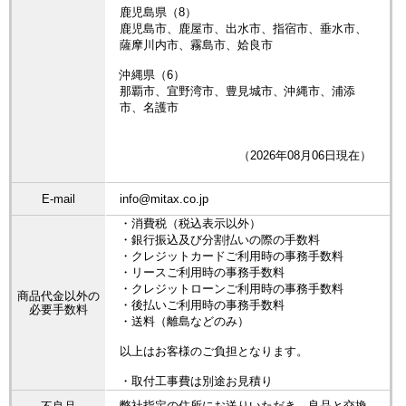
鹿児島県（8）
鹿児島市、鹿屋市、出水市、指宿市、垂水市、
薩摩川内市、霧島市、姶良市
沖縄県（6）
那覇市、宜野湾市、豊見城市、沖縄市、浦添
市、名護市
（2026年08月06日現在）
E-mail
info@mitax.co.jp
・消費税（税込表示以外）
・銀行振込及び分割払いの際の手数料
・クレジットカードご利用時の事務手数料
・リースご利用時の事務手数料
・クレジットローンご利用時の事務手数料
商品代金以外の
・後払いご利用時の事務手数料
必要手数料
・送料（離島などのみ）
以上はお客様のご負担となります。
・取付工事費は別途お見積り
弊社指定の住所にお送りいただき、良品と交換