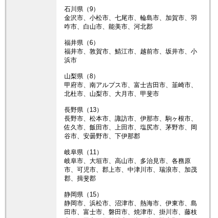
石川県（9）
金沢市、小松市、七尾市、輪島市、加賀市、羽
咋市、白山市、能美市、河北郡
福井県（6）
福井市、敦賀市、鯖江市、越前市、坂井市、小
浜市
山梨県（8）
甲府市、南アルプス市、富士吉田市、韮崎市、
北杜市、山梨市、大月市、甲斐市
長野県（13）
長野市、松本市、諏訪市、伊那市、駒ヶ根市、
佐久市、飯田市、上田市、塩尻市、茅野市、岡
谷市、安曇野市、下伊那郡
岐阜県（11）
岐阜市、大垣市、高山市、多治見市、各務原
市、可児市、郡上市、中津川市、瑞浪市、加茂
郡、揖斐郡
静岡県（15）
静岡市、浜松市、沼津市、熱海市、伊東市、島
田市、富士市、磐田市、焼津市、掛川市、藤枝