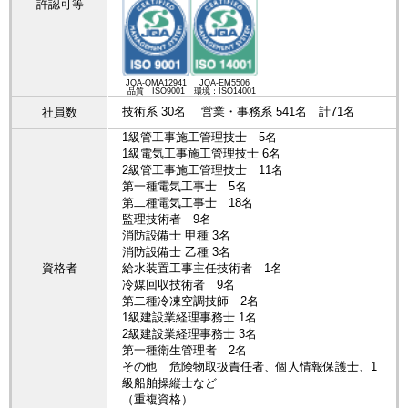
許認可等
JQA-QMA12941
JQA-EM5506
品質：ISO9001
環境：ISO14001
技術系 30名 営業・事務系 541名 計71名
社員数
1級管工事施工管理技士 5名
1級電気工事施工管理技士 6名
2級管工事施工管理技士 11名
第一種電気工事士 5名
第二種電気工事士 18名
監理技術者 9名
消防設備士 甲種 3名
消防設備士 乙種 3名
資格者
給水装置工事主任技術者 1名
冷媒回収技術者 9名
第二種冷凍空調技師 2名
1級建設業経理事務士 1名
2級建設業経理事務士 3名
第一種衛生管理者 2名
その他 危険物取扱責任者、個人情報保護士、1
級船舶操縦士など
（重複資格）