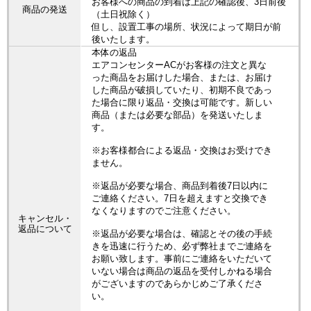
お客様への商品の到着は上記の確認後、3日前後
商品の発送
（土日祝除く）
但し、設置工事の場所、状況によって期日が前
後いたします。
本体の返品
エアコンセンターACがお客様の注文と異な
った商品をお届けした場合、または、お届け
した商品が破損していたり、初期不良であっ
た場合に限り返品・交換は可能です。新しい
商品（または必要な部品）を発送いたしま
す。
※お客様都合による返品・交換はお受けでき
ません。
※返品が必要な場合、商品到着後7日以内に
ご連絡ください。7日を超えますと交換でき
なくなりますのでご注意ください。
キャンセル・
返品について
※返品が必要な場合は、確認とその後の手続
きを迅速に行うため、必ず弊社までご連絡を
お願い致します。事前にご連絡をいただいて
いない場合は商品の返品を受付しかねる場合
がございますのであらかじめご了承くださ
い。