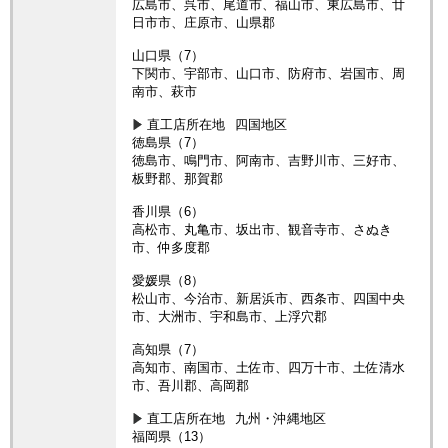
広島市、呉市、尾道市、福山市、東広島市、廿
日市市、庄原市、山県郡
山口県（7）
下関市、宇部市、山口市、防府市、岩国市、周
南市、萩市
直工店所在地
四国地区
徳島県（7）
徳島市、鳴門市、阿南市、吉野川市、三好市、
板野郡、那賀郡
香川県（6）
高松市、丸亀市、坂出市、観音寺市、さぬき
市、仲多度郡
愛媛県（8）
松山市、今治市、新居浜市、西条市、四国中央
市、大洲市、宇和島市、上浮穴郡
高知県（7）
高知市、南国市、土佐市、四万十市、土佐清水
市、吾川郡、高岡郡
直工店所在地
九州・沖縄地区
福岡県（13）