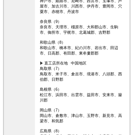
神戸市、姫路市、尼崎市、西宮市、宝塚市、芦
屋市、加古川市、川西市、伊丹市、豊岡市、穴
粟市、赤穂市、丹波市
奈良県（9）
奈良市、天理市、橿原市、大和郡山市、生駒
市、御所市、宇梶市、北葛城郡、吉野郡
和歌山県（8）
和歌山市、橋本市、紀の川市、岩出市、田辺
市、日高郡、有田郡、東牟婁郡郡
直工店所在地
中国地区
鳥取県（7）
鳥取市、米子市、倉吉市、境港市、八頭郡、西
伯郡、日野郡
島根県（6）
松江市、浜田市、出雲市、益田市、安来市、簸
川郡
岡山県（7）
岡山市、倉敷市、津山市、玉野市、新見市、高
梁市、和気郡
広島県（8）