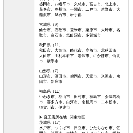
盛岡市、八幡平市、久慈市、宮古市、北上市、
花巻市、奥州市、一関市、二戸市、遠野市、大
船渡市、釜石市、岩手郡
宮城県（9）
仙台市、石巻市、登米市、栗原市、大崎市、名
取市、白石市、気仙沼市、多賀城市
秋田県（11）
秋田市、大館市、能代市、鹿角市、北秋田市、
大仙市、由利本荘市、湯沢市、にかほ市、仙北
市、横手市
山形県（7）
山形市、酒田市、鶴岡市、天童市、米沢市、南
陽市、新庄市
福島県（11）
いわき市、郡山市、田村市、福島市、会津若松
市、喜多方市、白河市、南相馬市、二本松市、
須賀川市、伊達市
直工店所在地
関東地区
茨城県（17）
水戸市、つくば市、日立市、ひたちなか市、笠