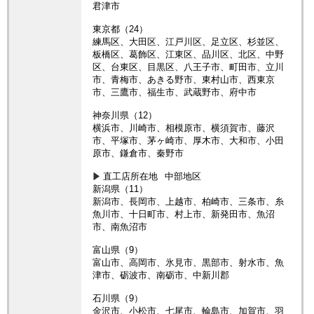
君津市
東京都（24）
練馬区、大田区、江戸川区、足立区、杉並区、
板橋区、葛飾区、江東区、品川区、北区、中野
区、台東区、目黒区、八王子市、町田市、立川
市、青梅市、あきる野市、東村山市、西東京
市、三鷹市、福生市、武蔵野市、府中市
神奈川県（12）
横浜市、川崎市、相模原市、横須賀市、藤沢
市、平塚市、茅ヶ崎市、厚木市、大和市、小田
原市、鎌倉市、秦野市
直工店所在地
中部地区
新潟県（11）
新潟市、長岡市、上越市、柏崎市、三条市、糸
魚川市、十日町市、村上市、新発田市、魚沼
市、南魚沼市
富山県（9）
富山市、高岡市、氷見市、黒部市、射水市、魚
津市、砺波市、南砺市、中新川郡
石川県（9）
金沢市、小松市、七尾市、輪島市、加賀市、羽