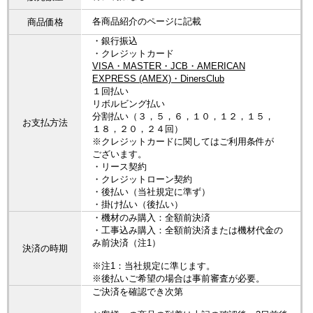
各商品紹介のページに記載
商品価格
・銀行振込
・クレジットカード
VISA・MASTER・JCB・AMERICAN
EXPRESS (AMEX)・DinersClub
１回払い
リボルビング払い
分割払い（３，５，６，１０，１２，１５，
お支払方法
１８，２０，２４回）
※クレジットカードに関してはご利用条件が
ございます。
・リース契約
・クレジットローン契約
・後払い（当社規定に準ず）
・掛け払い（後払い）
・機材のみ購入：全額前決済
・工事込み購入：全額前決済または機材代金の
み前決済（注1）
決済の時期
※注1：当社規定に準じます。
※後払いご希望の場合は事前審査が必要。
ご決済を確認でき次第