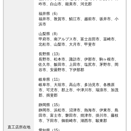
咋市、白山市、能美市、河北郡
福井県（6）
福井市、敦賀市、鯖江市、越前市、坂井市、小
浜市
山梨県（8）
甲府市、南アルプス市、富士吉田市、韮崎市、
北杜市、山梨市、大月市、甲斐市
長野県（13）
長野市、松本市、諏訪市、伊那市、駒ヶ根市、
佐久市、飯田市、上田市、塩尻市、茅野市、岡
谷市、安曇野市、下伊那郡
岐阜県（11）
岐阜市、大垣市、高山市、多治見市、各務原
市、可児市、郡上市、中津川市、瑞浪市、加茂
郡、揖斐郡
静岡県（15）
静岡市、浜松市、沼津市、熱海市、伊東市、島
田市、富士市、磐田市、焼津市、掛川市、藤枝
市、下田市、御前崎市、湖西市、駿東郡
直工店所在地
愛知県（15）