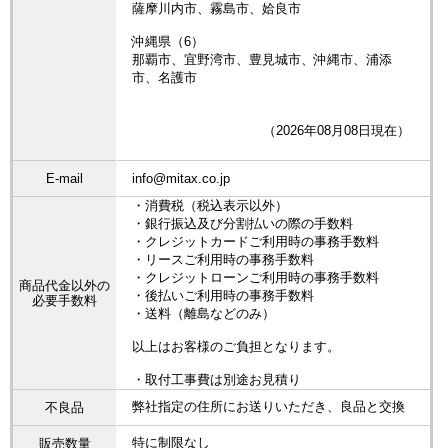
薩摩川内市、霧島市、姶良市
沖縄県（6）
那覇市、宜野湾市、豊見城市、沖縄市、浦添
市、名護市
（2026年08月08日現在）
E-mail
info@mitax.co.jp
・消費税（税込表示以外）
・銀行振込及び分割払いの際の手数料
・クレジットカードご利用時の事務手数料
・リースご利用時の事務手数料
・クレジットローンご利用時の事務手数料
商品代金以外の
・後払いご利用時の事務手数料
必要手数料
・送料（離島などのみ）
以上はお客様のご負担となります。
・取付工事費は別途お見積り
弊社指定の住所にお送りいただき、良品と交換
不良品
特に制限なし
販売数量