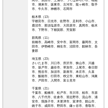
間市、筑西市、土浦市、つくばみらい市、稲敷
市、潮来市、坂東市、古河市、龍ヶ崎市、取手
市、牛久市、神栖市、石岡市
栃木県（13）
宇都宮市、日光市、佐野市、足利市、小山市、
鹿沼市、那須塩原市、大田原市、真岡市、栃木
市、下野市、下都賀郡、芳賀郡
群馬県（11）
前橋市、高崎市、安中市、富岡市、藤岡市、太
田市、伊勢崎市、桐生市、沼田市、館林市、吾
妻郡
埼玉県（23）
さいたま市、川口市、所沢市、狭山市、川越
市、坂戸市、越谷市、草加市、上尾市、春日部
市、熊谷市、加須市、新座市、本庄市、久喜
市、飯能市、行田市、秩父市、東松山市、鴻巣
市、戸田市、入間市、富士見市
千葉県（21）
千葉市、船橋市、松戸市、市川市、柏市、市原
市、八千代市、佐倉市、習志野市、流山市、浦
安市、我孫子市、木更津市、富津市、館山市、
銚子市、成田市、野田市、鎌ヶ谷市、香取市、