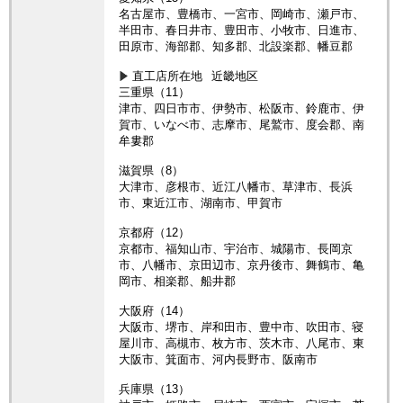
名古屋市、豊橋市、一宮市、岡崎市、瀬戸市、
半田市、春日井市、豊田市、小牧市、日進市、
田原市、海部郡、知多郡、北設楽郡、幡豆郡
直工店所在地
近畿地区
三重県（11）
津市、四日市市、伊勢市、松阪市、鈴鹿市、伊
賀市、いなべ市、志摩市、尾鷲市、度会郡、南
牟婁郡
滋賀県（8）
大津市、彦根市、近江八幡市、草津市、長浜
市、東近江市、湖南市、甲賀市
京都府（12）
京都市、福知山市、宇治市、城陽市、長岡京
市、八幡市、京田辺市、京丹後市、舞鶴市、亀
岡市、相楽郡、船井郡
大阪府（14）
大阪市、堺市、岸和田市、豊中市、吹田市、寝
屋川市、高槻市、枚方市、茨木市、八尾市、東
大阪市、箕面市、河内長野市、阪南市
兵庫県（13）