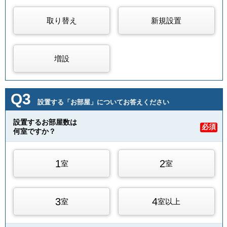
取り替え
新規設置
増設
Q3
設置する「お部屋」についてお答えください
設置するお部屋数は
必須
何室ですか？
1
2
室
室
3
4
室
室以上