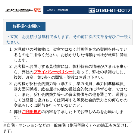
工事あり お見積依頼
お客様へお願い
・立案、お見積りは無料で承ります。その前に次の文章をぜひご一読く
ださい。
お見積りの対象物は、架空ではなく計画等を含め実態を伴ってい
るものをご用命ください。お預かりした情報は当社が厳重に管理
します。
お客様へお届けする見積書には、弊社特有の情報が含まれる事か
ら、弊社の
プライバシーポリシー
に則って、弊社の承諾なしに、
複製、改変、第3者への閲覧・譲渡はお避け下さい。
お客様が反社会的勢力等（暴力団、暴力団員、暴力団準構成員、
暴力団関係者、総会屋その他の反社会的勢力に準ずる者）ではな
く、また、反社会的勢力等への資金提供その他を通じて、運営も
しくは経営に協力もしくは関与する等反社会的勢力との何らかの
交流もしくは関与を行っていないこと。
弊社
ご利用規約
の内容を了承した上でお申し込みをお願いしま
す。
※自宅・マンションなどの一般住宅（別荘等除く）への施工もお請けし
ます。