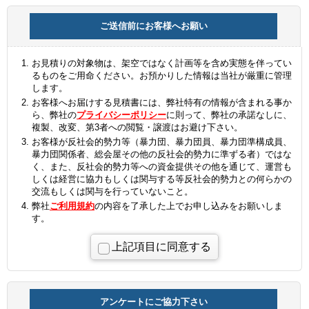
ご送信前にお客様へお願い
お見積りの対象物は、架空ではなく計画等を含め実態を伴ってい
るものをご用命ください。お預かりした情報は当社が厳重に管理
します。
お客様へお届けする見積書には、弊社特有の情報が含まれる事か
ら、弊社の
プライバシーポリシー
に則って、弊社の承諾なしに、
複製、改変、第3者への閲覧・譲渡はお避け下さい。
お客様が反社会的勢力等（暴力団、暴力団員、暴力団準構成員、
暴力団関係者、総会屋その他の反社会的勢力に準ずる者）ではな
く、また、反社会的勢力等への資金提供その他を通じて、運営も
しくは経営に協力もしくは関与する等反社会的勢力との何らかの
交流もしくは関与を行っていないこと。
弊社
ご利用規約
の内容を了承した上でお申し込みをお願いしま
す。
上記項目に同意する
アンケートにご協力下さい