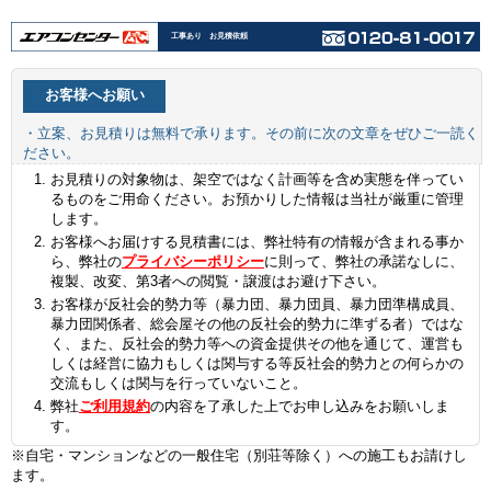
工事あり お見積依頼
お客様へお願い
・立案、お見積りは無料で承ります。その前に次の文章をぜひご一読く
ださい。
お見積りの対象物は、架空ではなく計画等を含め実態を伴ってい
るものをご用命ください。お預かりした情報は当社が厳重に管理
します。
お客様へお届けする見積書には、弊社特有の情報が含まれる事か
ら、弊社の
プライバシーポリシー
に則って、弊社の承諾なしに、
複製、改変、第3者への閲覧・譲渡はお避け下さい。
お客様が反社会的勢力等（暴力団、暴力団員、暴力団準構成員、
暴力団関係者、総会屋その他の反社会的勢力に準ずる者）ではな
く、また、反社会的勢力等への資金提供その他を通じて、運営も
しくは経営に協力もしくは関与する等反社会的勢力との何らかの
交流もしくは関与を行っていないこと。
弊社
ご利用規約
の内容を了承した上でお申し込みをお願いしま
す。
※自宅・マンションなどの一般住宅（別荘等除く）への施工もお請けし
ます。