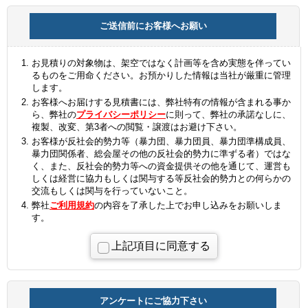
ご送信前にお客様へお願い
お見積りの対象物は、架空ではなく計画等を含め実態を伴ってい
るものをご用命ください。お預かりした情報は当社が厳重に管理
します。
お客様へお届けする見積書には、弊社特有の情報が含まれる事か
ら、弊社の
プライバシーポリシー
に則って、弊社の承諾なしに、
複製、改変、第3者への閲覧・譲渡はお避け下さい。
お客様が反社会的勢力等（暴力団、暴力団員、暴力団準構成員、
暴力団関係者、総会屋その他の反社会的勢力に準ずる者）ではな
く、また、反社会的勢力等への資金提供その他を通じて、運営も
しくは経営に協力もしくは関与する等反社会的勢力との何らかの
交流もしくは関与を行っていないこと。
弊社
ご利用規約
の内容を了承した上でお申し込みをお願いしま
す。
上記項目に同意する
アンケートにご協力下さい