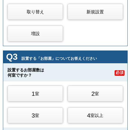
取り替え
新規設置
増設
Q3
設置する「お部屋」についてお答えください
設置するお部屋数は
必須
何室ですか？
1
2
室
室
3
4
室
室以上