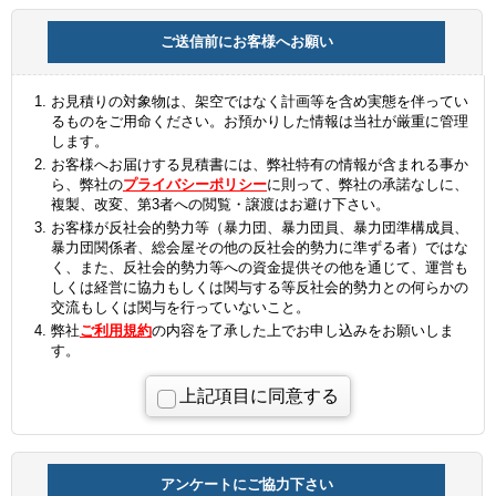
ご送信前にお客様へお願い
お見積りの対象物は、架空ではなく計画等を含め実態を伴ってい
るものをご用命ください。お預かりした情報は当社が厳重に管理
します。
お客様へお届けする見積書には、弊社特有の情報が含まれる事か
ら、弊社の
プライバシーポリシー
に則って、弊社の承諾なしに、
複製、改変、第3者への閲覧・譲渡はお避け下さい。
お客様が反社会的勢力等（暴力団、暴力団員、暴力団準構成員、
暴力団関係者、総会屋その他の反社会的勢力に準ずる者）ではな
く、また、反社会的勢力等への資金提供その他を通じて、運営も
しくは経営に協力もしくは関与する等反社会的勢力との何らかの
交流もしくは関与を行っていないこと。
弊社
ご利用規約
の内容を了承した上でお申し込みをお願いしま
す。
上記項目に同意する
アンケートにご協力下さい