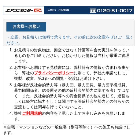
工事あり お見積依頼
お客様へお願い
・立案、お見積りは無料で承ります。その前に次の文章をぜひご一読く
ださい。
お見積りの対象物は、架空ではなく計画等を含め実態を伴ってい
るものをご用命ください。お預かりした情報は当社が厳重に管理
します。
お客様へお届けする見積書には、弊社特有の情報が含まれる事か
ら、弊社の
プライバシーポリシー
に則って、弊社の承諾なしに、
複製、改変、第3者への閲覧・譲渡はお避け下さい。
お客様が反社会的勢力等（暴力団、暴力団員、暴力団準構成員、
暴力団関係者、総会屋その他の反社会的勢力に準ずる者）ではな
く、また、反社会的勢力等への資金提供その他を通じて、運営も
しくは経営に協力もしくは関与する等反社会的勢力との何らかの
交流もしくは関与を行っていないこと。
弊社
ご利用規約
の内容を了承した上でお申し込みをお願いしま
す。
※自宅・マンションなどの一般住宅（別荘等除く）への施工もお請けし
ます。