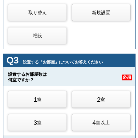
取り替え
新規設置
増設
Q3
設置する「お部屋」についてお答えください
設置するお部屋数は
必須
何室ですか？
1
2
室
室
3
4
室
室以上