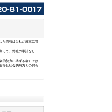
した情報は当社が厳重に管
則って、弊社の承諾なし
会的勢力に準ずる者）では
る等反社会的勢力との何ら