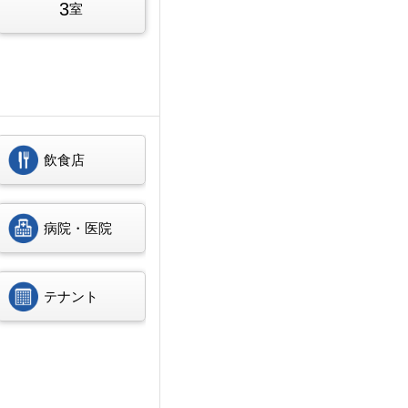
3
室
飲食店
病院・医院
テナント