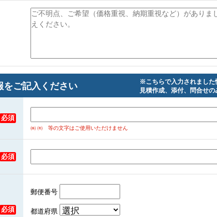
※こちらで入力されました
をご記入ください
見積作成、添付、問合せの
必須
㈱ ㈲ 等の文字はご使用いただけません
必須
郵便番号
必須
都道府県