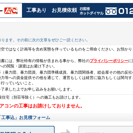
工事あり お見積依頼
承ります。その前に次の文章をぜひご一読ください。
架空ではなく計画等を含め実態を伴っているものをご用命ください。お預かり
積書には、弊社特有の情報が含まれる事から、弊社の
プライバシーポリシー
に
者への閲覧・譲渡はお避け下さい。
等（暴力団、暴力団員、暴力団準構成員、暴力団関係者、総会屋その他の反社
勢力等への資金提供その他を通じて、運営もしくは経営に協力もしくは関与す
を行っていないこと。
を了承した上でお申し込みをお願いします。
般住宅（別荘等除く）への施工もお請けします。
アコンの工事はお請けしておりません。
「工事込」お見積フォーム