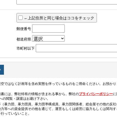
←上記住所と同じ場合はココをチェック
郵便番号
都道府県
市町村以下
い
架空ではなく計画等を含め実態を伴っているものをご用命ください。お預かり
積書には、弊社特有の情報が含まれる事から、弊社の
プライバシーポリシー
に
者への閲覧・譲渡はお避け下さい。
等（暴力団、暴力団員、暴力団準構成員、暴力団関係者、総会屋その他の反社
勢力等への資金提供その他を通じて、運営もしくは経営に協力もしくは関与す
を行っていないこと。