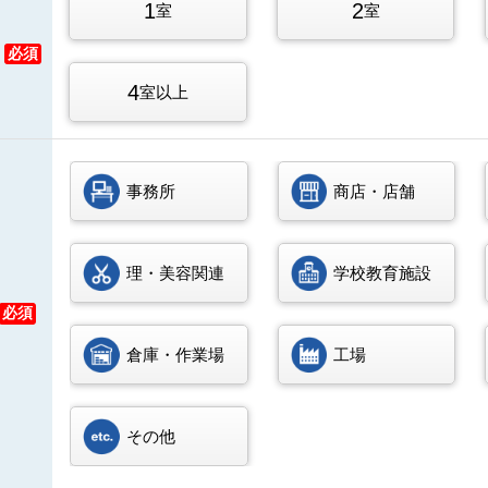
1
2
室
室
必須
4
室以上
事務所
商店・店舗
理・美容関連
学校教育施設
必須
倉庫・作業場
工場
その他