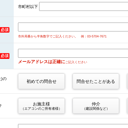
市町村以下
必須
市外局番から半角数字でご記入ください。
例：03-5704-7671
必須
メールアドレスは正確に
ご記入ください
)の
初めての問合せ
問合せたことがある
お施主様
仲介
？
（エアコンのご所有者様）
（建設関係など）