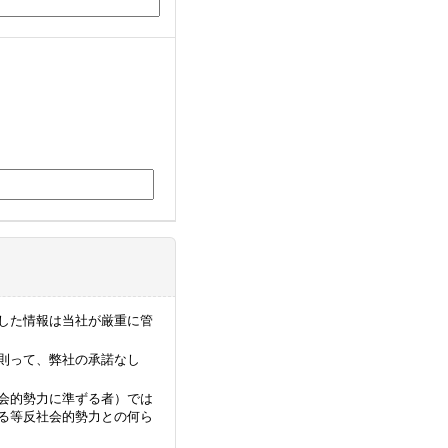
した情報は当社が厳重に管
則って、弊社の承諾なし
会的勢力に準ずる者）では
る等反社会的勢力との何ら